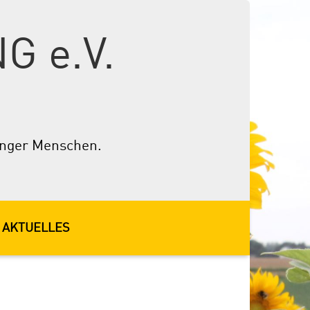
 e.V.
junger Menschen.
AKTUELLES