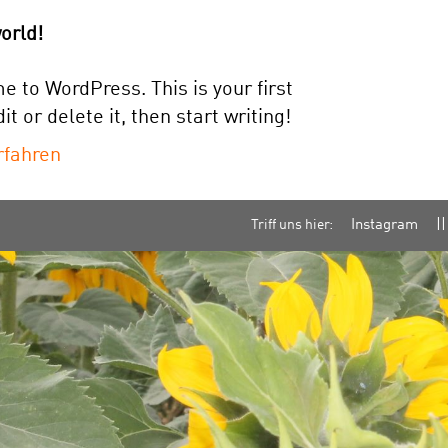
orld!
 to WordPress. This is your first
it or delete it, then start writing!
rfahren
Triff uns hier:
Instagram
||