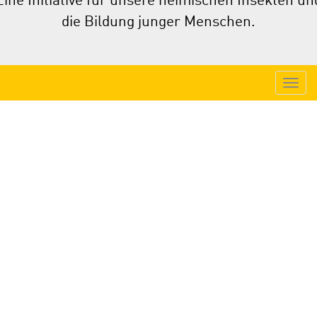
Eine Initiative für unsere heimischen Insekten un
die Bildung junger Menschen.
Mit dieser Initiative möchten wir durch die Anlage von
einjährigen
Blühstreifen
nicht nur unsere Landschaft
bunter sondern auch die Ausbildungsmöglichkeiten junger
Menschen vielfältiger gestalten.
Als Pate bei BLÜHEN FÜR BILDUNG e.V. können Sie
gleichzeitig Ihren Beitrag für die Ausbildung junger
Menschen und den Schutz unserer Umwelt leisten.